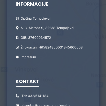
INFORMACIJE
Općina Tompojevci
A. G. Matoša 9, 32238 Tompojevci
OIB: 87600034572
Žiro-račun: HR5824850031845600008
Impresum
KONTAKT
Tel:
032/514-184
pisarnica@opcina-tompojevci.hr