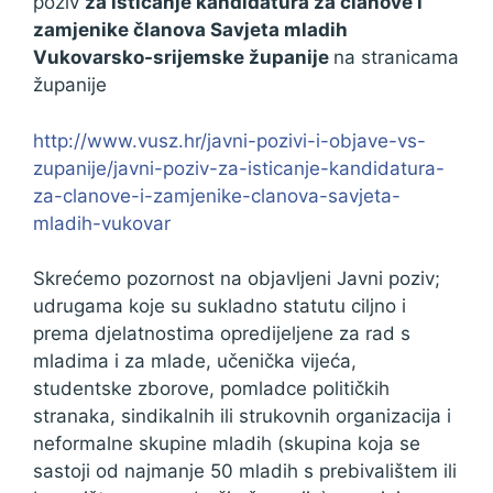
poziv
za isticanje kandidatura za članove i
zamjenike članova Savjeta mladih
Vukovarsko-srijemske županije
na stranicama
županije
http://www.vusz.hr/javni-pozivi-i-objave-vs-
zupanije/javni-poziv-za-isticanje-kandidatura-
za-clanove-i-zamjenike-clanova-savjeta-
mladih-vukovar
Skrećemo pozornost na objavljeni Javni poziv;
udrugama koje su sukladno statutu ciljno i
prema djelatnostima opredijeljene za rad s
mladima i za mlade, učenička vijeća,
studentske zborove, pomladce političkih
stranaka, sindikalnih ili strukovnih organizacija i
neformalne skupine mladih (skupina koja se
sastoji od najmanje 50 mladih s prebivalištem ili