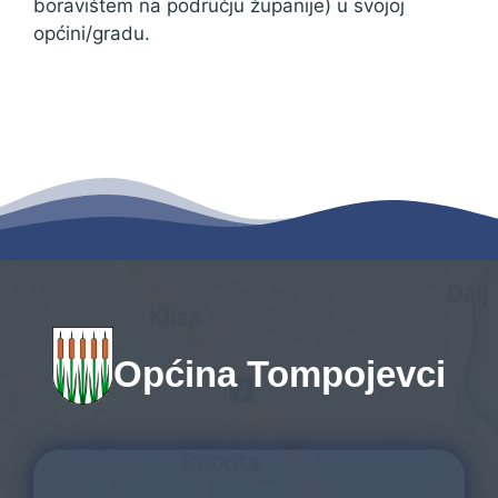
boravištem na području županije) u svojoj
općini/gradu.
Općina Tompojevci