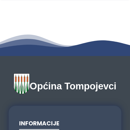
ODOBRENA TRI PROJEKTA OPĆINI
TOMPOJEVCI
U županijskoj vijećnici u Vinkovcima Potpredsjednik Vlade i ministar
prostornog uređenja, graditeljstva i državne imovine Branko Bačić i
Općinski načelnik
8. srpnja 2025.
Općina Tompojevci
INFORMACIJE