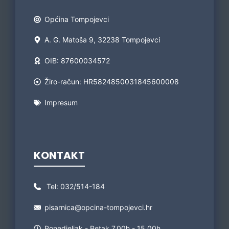
Općina Tompojevci
A. G. Matoša 9, 32238 Tompojevci
OIB: 87600034572
Žiro-račun: HR5824850031845600008
Impresum
KONTAKT
Tel:
032/514-184
pisarnica@opcina-tompojevci.hr
Ponedjeljak - Petak 7.00h - 15.00h