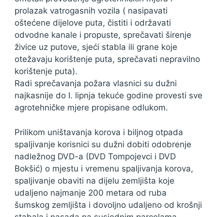
prolazak vatrogasnih vozila ( nasipavati
oštećene dijelove puta, čistiti i održavati
odvodne kanale i propuste, sprečavati širenje
živice uz putove, sjeći stabla ili grane koje
otežavaju korištenje puta, sprečavati nepravilno
korištenje puta).
Radi sprečavanja požara vlasnici su dužni
najkasnije do I. lipnja tekuće godine provesti sve
agrotehničke mjere propisane odlukom.
Prilikom uništavanja korova i biljnog otpada
spaljivanje korisnici su dužni dobiti odobrenje
nadležnog DVD-a (DVD Tompojevci i DVD
Bokšić) o mjestu i vremenu spaljivanja korova,
spaljivanje obaviti na dijelu zemljišta koje
udaljeno najmanje 200 metara od ruba
šumskog zemljišta i dovoljno udaljeno od krošnji
stabala i nasada na susjednim parcelama,