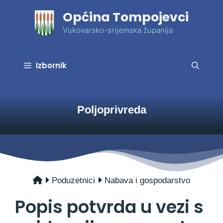
Preskoči
Općina Tompojevci
na
sadržaj
Vukovarsko-srijemska županija
Izbornik
Poljoprivreda
Poduzetnici
Nabava i gospodarstvo
Popis potvrda u vezi s