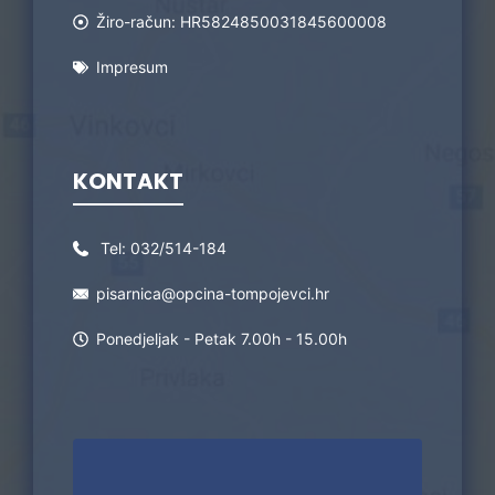
Žiro-račun: HR5824850031845600008
Impresum
KONTAKT
Tel:
032/514-184
pisarnica@opcina-tompojevci.hr
Ponedjeljak - Petak 7.00h - 15.00h