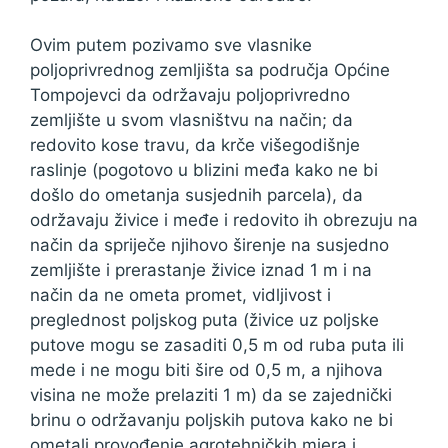
Ovim putem pozivamo sve vlasnike
poljoprivrednog zemljišta sa područja Općine
Tompojevci da održavaju poljoprivredno
zemljište u svom vlasništvu na način; da
redovito kose travu, da krče višegodišnje
raslinje (pogotovo u blizini međa kako ne bi
došlo do ometanja susjednih parcela), da
održavaju živice i međe i redovito ih obrezuju na
način da spriječe njihovo širenje na susjedno
zemljište i prerastanje živice iznad 1 m i na
način da ne ometa promet, vidljivost i
preglednost poljskog puta (živice uz poljske
putove mogu se zasaditi 0,5 m od ruba puta ili
mede i ne mogu biti šire od 0,5 m, a njihova
visina ne može prelaziti 1 m) da se zajednički
brinu o održavanju poljskih putova kako ne bi
ometali provođenje agrotehničkih mjera i