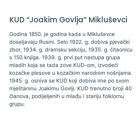
KUD “Joakim Govlja” Mikluševci
Godina 1850. je godina kada u Mikluševce
doseljavaju Rusini. Selo 1922. g. dobiva pjevački
zbor, 1934. g. dramsku sekciju, 1935. g. čitaonicu
s 150 knjiga. 1939. g. prvi put nastupa grupa
mladih koja se tada zove KUD-om, izvodeći
kozačke plesove u kozačkim narodnim nošnjama.
1945. g. osniva se KUD koji dobiva ime po svom
mještaninu Joakimu Govlji. KUD trenutno broji 40
članova, podijeljenih u mlađu i stariju folklornu
grupu.