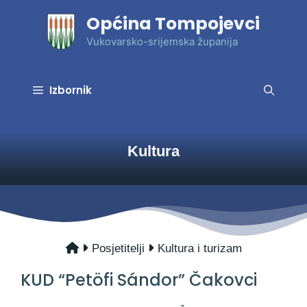
Preskoči
Općina Tompojevci
na
sadržaj
Vukovarsko-srijemska županija
Izbornik
Kultura
Posjetitelji
Kultura i turizam
KUD “Petöfi Sándor” Čakovci