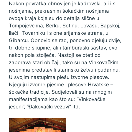
Nakon povratka obnovljen je kadrovski, ali i s
nošnjama, prekrasnim šokačkim nošnjama
ovoga kraja koje su do detalja slične u
Tompojevcima, Berku, Sotinu, Lovasu, Bapskoj,
Ilači i Tovarniku i s one srijemske strane, u
Gibarcu. Obnovio se rad, ponovno djeluju dvije,
tri dobne skupine, ali i tamburaski sastav, evo
nakon pola stoljeća. Nastoji se oteti od
zaborava stari običaji, tako su na Vinkovačkim
jesenima predstavili starinsku žetvu i pudarinu.
U svojim nastupima plešu izvorne plesove.
Njeguju izvorne pjesme i plesove Hrvatske –
šokačke tradicije. Sudjelovali su na mnogim
manifestacijama kao što su: “Vinkovačke
jeseni”, “Đakovački vezovi” itd.