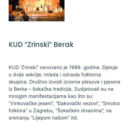
KUD “Zrinski” Berak
KUD ‘Zrinski” osnovano je 1989. godine. Djeluje
u dvije sekcije: mlada i odrasla folklorna
skupina. Društvo izvodi izvorne plesove i pjesme
iz Berka – šokačka tradicija. Sudjelovali su na
mnogim manifestacijama kao što su:
“Vinkovačke jeseni”, “Đakovački vezovi”, “Smotra
folklora” u Zagrebu, “Šokačkim divanima”, na
snimanju “Lijepom našom” itd.