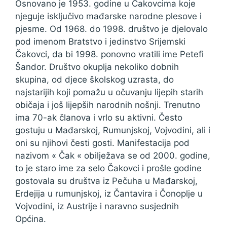
Osnovano je 1953. godine u Čakovcima koje
njeguje isključivo mađarske narodne plesove i
pjesme. Od 1968. do 1998. društvo je djelovalo
pod imenom Bratstvo i jedinstvo Srijemski
Čakovci, da bi 1998. ponovno vratili ime Petefi
Šandor. Društvo okuplja nekoliko dobnih
skupina, od djece školskog uzrasta, do
najstarijih koji pomažu u očuvanju lijepih starih
običaja i još lijepših narodnih nošnji. Trenutno
ima 70-ak članova i vrlo su aktivni. Često
gostuju u Mađarskoj, Rumunjskoj, Vojvodini, ali i
oni su njihovi česti gosti. Manifestacija pod
nazivom « Čak « obilježava se od 2000. godine,
to je staro ime za selo Čakovci i prošle godine
gostovala su društva iz Pečuha u Mađarskoj,
Erdejija u rumunjskoj, iz Čantavira i Čonoplje u
Vojvodini, iz Austrije i naravno susjednih
Općina.