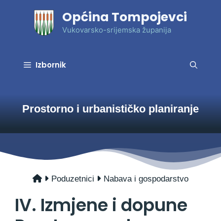
Preskoči
Općina Tompojevci
na
sadržaj
Vukovarsko-srijemska županija
Izbornik
Prostorno i urbanističko planiranje
Poduzetnici
Nabava i gospodarstvo
IV. Izmjene i dopune