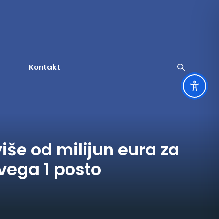
Kontakt
užbene obavijesti
ruge i servisne informacije
še od milijun eura za
tječaji za udruge
amenitosti
vega 1 posto
a
tječaji za zapošljavanje
rski život
tječaji
ltura
vni pozivi