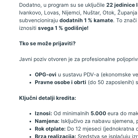
Dodatno, u program su se uključile
Zaštita podataka
22 jedinice
Ivankovo, Lovas, Nijemci, Nuštar, Otok, Županja
subvencioniraju
dodatnih 1 % kamate
. To znači
iznositi
svega 1 % godišnje!
Tko se može prijaviti?
Javni poziv otvoren je za profesionalne poljopriv
OPG-ovi
u sustavu PDV-a (ekonomske vel
Pravne osobe i obrti
(do 50 zaposlenih) s
Ključni detalji kredita:
Iznosi:
Od minimalnih
5.000
eura do ma
Namjena:
Isključivo za nabavu sjemena, p
Rok otplate:
Do 12 mjeseci (jednokratna o
Brza realizacija:
Sredstva se isplaćuju i