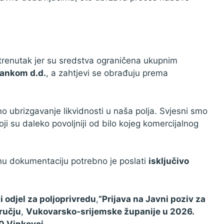
i trenutak jer su sredstva ograničena ukupnim
bankom d.d.
, a zahtjevi se obrađuju prema
o ubrizgavanje likvidnosti u naša polja. Svjesni smo
oji su daleko povoljniji od bilo kojeg komercijalnog
anu dokumentaciju potrebno je poslati
isključivo
 odjel za poljoprivredu
,
”Prijava na Javni poziv za
dručju
,
Vukovarsko-srijemske županije u 2026.
0 Vinkovci