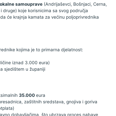
 lokalne samouprave
(Andrijaševci, Bošnjaci, Cerna,
 i druge) koje korisnicima sa svog područja
 da će krajnja kamata za većinu poljoprivrednika
rednike kojima je to primarna djelatnost:
ičine iznad 3.000 eura)
a sjedištem u županiji
ksimalnih
35.000
eura
resadnica, zaštitnih sredstava, gnojiva i goriva
tplata)
zravno dobavljačima, što ubrzava proces nabave