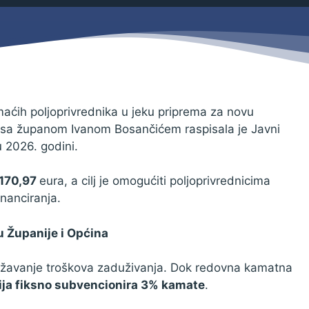
Savjetovanja s javnošću
Zahtjevi i obrasci
Imovina
Evidencija sklopljenih ugovora
Zakonski okvir djelovanja JLPRS
Procedure
maćih poljoprivrednika u jeku priprema za novu
 sa županom Ivanom Bosančićem raspisala je Javni
Službeni vjesnik
u 2026. godini.
Sponzorstva i donacije
.170,97
eura, a cilj je omogućiti poljoprivrednicima
Otvoreni podaci
nanciranja.
Ostali dokumenti
u Županije i Općina
ižavanje troškova zaduživanja. Dok redovna kamatna
ja fiksno subvencionira 3% kamate
.