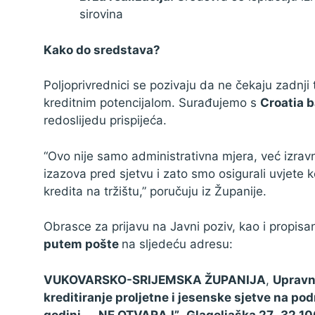
sirovina
Kako do sredstava?
Poljoprivrednici se pozivaju da ne čekaju zadnj
kreditnim potencijalom. Surađujemo s
Croatia 
redoslijedu prispijeća.
“Ovo nije samo administrativna mjera, već izravn
izazova pred sjetvu i zato smo osigurali uvjete k
kredita na tržištu,” poručuju iz Županije.
Obrasce za prijavu na Javni poziv, kao i propis
putem pošte
na sljedeću adresu:
VUKOVARSKO-SRIJEMSKA ŽUPANIJA
,
Upravni
kreditiranje proljetne i jesenske sjetve na po
godini
,
„ NE OTVARAJ”
,
Glagoljaška 27
,
32 10