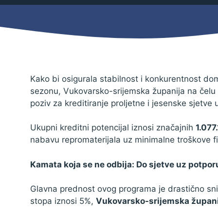
Mjesni odbor
Izbori
Načelnik
Kako bi osigurala stabilnost i konkurentnost do
sezonu, Vukovarsko-srijemska županija na čelu
poziv za kreditiranje proljetne i jesenske sjetve 
Ukupni kreditni potencijal iznosi značajnih
1.077
nabavu repromaterijala uz minimalne troškove fi
Kamata koja se ne odbija: Do sjetve uz potpor
Glavna prednost ovog programa je drastično sn
Pravo na pristup informacijama
stopa iznosi 5%,
Vukovarsko-srijemska župani
Izjava o pristupačnosti