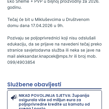
Eko Sheme + PVP u biljnoj proizvodnji za 2026.
godinu.
Tečaj će bit u Mikluševcima u Društvenom
domu dana 17.04.2026 u 9h.
Pozivaju se poljoprivrednici koji nisu odslušali
edukaciju, da se prijave na navedeni tečaj preko
stranice savjetodavna služba ili neka se jave na
mail aleksandar.knapcek@mps.hr ili broj mob.
099/4903854
Službene obavijesti
NIKAD POVOLJNIJA SJETVA: Županija
osigurala više od milijun eura za
poljoprivredne kredite uz kamatu od
svega 1 posto