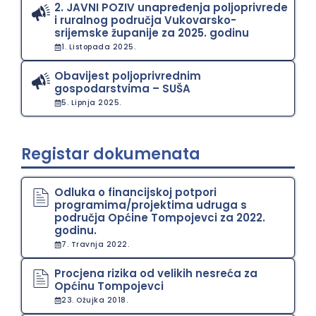
2. JAVNI POZIV unapređenja poljoprivrede
i ruralnog područja Vukovarsko-
srijemske županije za 2025. godinu
1. Listopada 2025.
Obavijest poljoprivrednim
gospodarstvima – SUŠA
5. Lipnja 2025.
Registar dokumenata
Odluka o financijskoj potpori
programima/projektima udruga s
područja Općine Tompojevci za 2022.
godinu.
7. Travnja 2022.
Procjena rizika od velikih nesreća za
Općinu Tompojevci
23. Ožujka 2018.