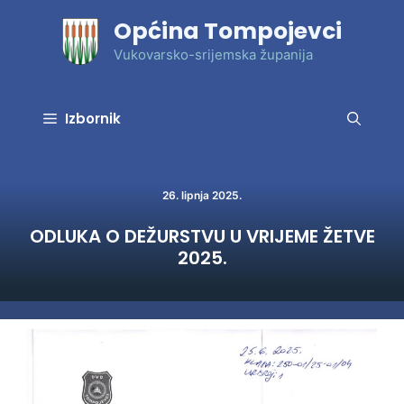
Preskoči
Općina Tompojevci
na
sadržaj
Vukovarsko-srijemska županija
Izbornik
26. lipnja 2025.
ODLUKA O DEŽURSTVU U VRIJEME ŽETVE
2025.