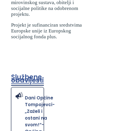
mirovinskog sustava, obitelji i
socijalne politike na odobrenom
projektu.
Projekt je sufinanciran sredstvima
Europske unije iz Europskog
socijalnog fonda plus.
Službene
obavijesti
Dani Općine
Tompojevci-
„Zaželi i
ostani na
svom!“-