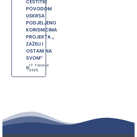
ČESTITKI
POVODOM
USKRSA
PODJELJENO
KORISNICIMA
PROJEKTA „
ZAŽELI I
OSTANI NA
SVOM“
17. Travnja
2025.