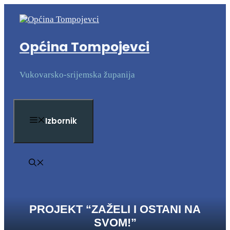
Preskoči
na
sadržaj
Općina Tompojevci
Vukovarsko-srijemska županija
Izbornik
PROJEKT “ZAŽELI I OSTANI NA
SVOM!”