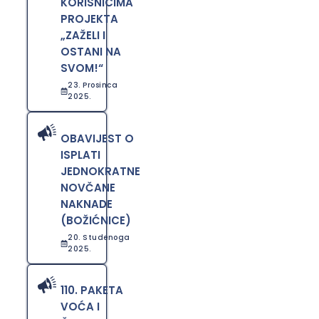
KORISNICIMA
PROJEKTA
„ZAŽELI I
OSTANI NA
SVOM!“
23. Prosinca
2025.
OBAVIJEST O
ISPLATI
JEDNOKRATNE
NOVČANE
NAKNADE
(BOŽIĆNICE)
20. Studenoga
2025.
110. PAKETA
VOĆA I