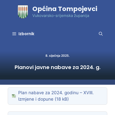
Preskoči
Općina Tompojevci
na
sadržaj
Vukovarsko-srijemska županija
Izbornik
8. siječnja 2025.
Planovi javne nabave za 2024. g.
Plan nabave za 2024. godinu – XVIII.
Izmjene i dopune