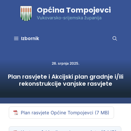
Preskoči
Općina Tompojevci
na
sadržaj
Vukovarsko-srijemska županija
Izbornik
26. srpnja 2025.
Plan rasvjete i Akcijski plan gradnje i/ili
rekonstrukcije vanjske rasvjete
Plan rasvjete Općine Tompojevci