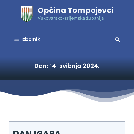
Preskoči
Općina Tompojevci
na
sadržaj
Vukovarsko-srijemska županija
Izbornik
Dan:
14. svibnja 2024.
DAN IGARA