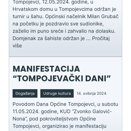
Tompojevci, 12.05.2024. godine, u
Hrvatskom domu u Tompojevcima održan je
turnir u šahu. Općinski načelnik Milan Grubač
na početku je pozdravio sve sudionike,
zaželio im puno sreće i zahvalio na dolasku.
Domjenak za šahiste održan je ...
Pročitaj
više
MANIFESTACIJA
“TOMPOJEVAČKI DANI”
Događanja
Udruge kultura
14. svibnja 2024.
Povodom Dana Općine Tompojevci, u subotu
11.05.2024. godine, KUD “Zvonko Galović-
Nona”, pod pokroviteljstvom Općine
Tompojevci, organizirao je manifestaciju