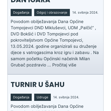
Događanja
Odgoj i obrazovanje
14. svibnja 2024.
Povodom obilježavanja Dana Općine
Tompojevci DND Mikluševci, UDM „Palčić“ ,
DVD Bokšić i DVD Tompojevci pod
pokroviteljstvom Općine Tompojevci,
13.05.2024. godine organizirali su druženje
djece s vatrogascima kroz igru i zabavu . Na
samom početku Općinski načelnik Milan
Grubač pozdravio ...
Pročitaj više
TURNIR U ŠAHU
Događanja
Udruge
14. svibnja 2024.
Povodom obilježavanja Dana Općine