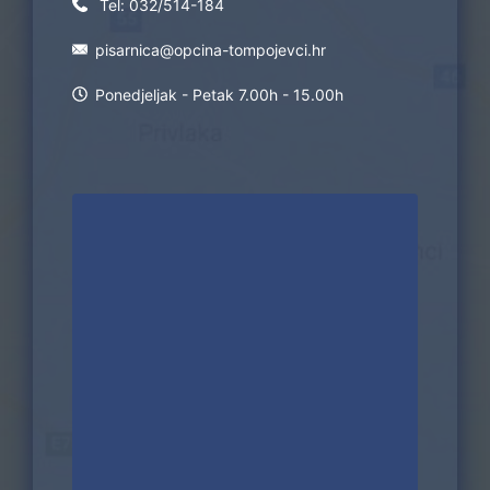
Tel:
032/514-184
pisarnica@opcina-tompojevci.hr
Ponedjeljak - Petak 7.00h - 15.00h