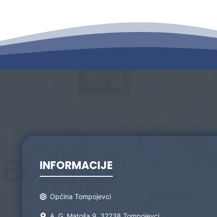
INFORMACIJE
Općina Tompojevci
A. G. Matoša 9, 32238 Tompojevci