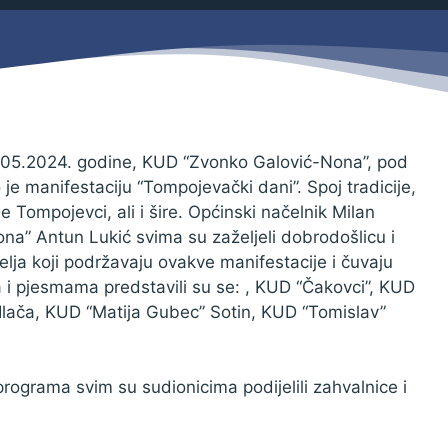
Savjetovanja s javnošću
Zahtjevi i obrasci
Imovina
Evidencija sklopljenih ugovora
Zakonski okvir djelovanja JLPRS
Procedure
05.2024. godine, KUD “Zvonko Galović-Nona”, pod
je manifestaciju “Tompojevački dani”. Spoj tradicije,
Službeni vjesnik
 Tompojevci, ali i šire. Općinski načelnik Milan
Sponzorstva i donacije
a” Antun Lukić svima su zaželjeli dobrodošlicu i
telja koji podržavaju ovakve manifestacije i čuvaju
Otvoreni podaci
 i pjesmama predstavili su se: , KUD “Čakovci”, KUD
Ostali dokumenti
Ilača, KUD “Matija Gubec” Sotin, KUD “Tomislav”
rograma svim su sudionicima podijelili zahvalnice i