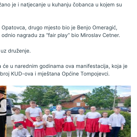
žano je i natjecanje u kuhanju čobanca u kojem su
z Opatovca, drugo mjesto bio je Benjo Omeragić,
i odnio nagradu za “fair play” bio Miroslav Cetner.
 uz druženje.
a će u narednim godinama ova manifestacija, koja je
ći broj KUD-ova i mještana Općine Tompojevci.