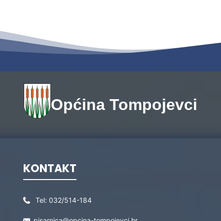
Općina Tompojevci
KONTAKT
Tel:
032/514-184
pisarnica@opcina-tompojevci.hr