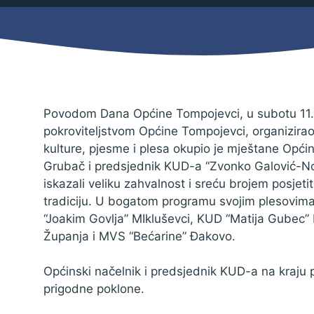
Mjesni odbor
Izbori
Načelnik
Povodom Dana Općine Tompojevci, u subotu 11.
pokroviteljstvom Općine Tompojevci, organizirao 
kulture, pjesme i plesa okupio je mještane Općine
Grubač i predsjednik KUD-a “Zvonko Galović-Non
iskazali veliku zahvalnost i sreću brojem posjeti
tradiciju. U bogatom programu svojim plesovima
“Joakim Govlja” MIkluševci, KUD “Matija Gubec” 
Županja i MVS “Bećarine” Đakovo.
Općinski načelnik i predsjednik KUD-a na kraju p
Pravo na pristup informacijama
prigodne poklone.
Izjava o pristupačnosti