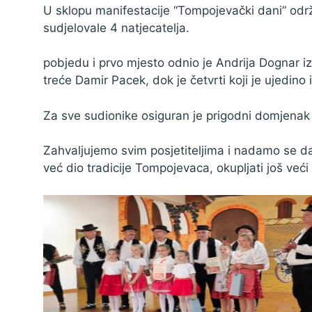
U sklopu manifestacije “Tompojevački dani” odr
Zaštita podataka
sudjelovale 4 natjecatelja.
pobjedu i prvo mjesto odnio je Andrija Dognar i
treće Damir Pacek, dok je četvrti koji je ujedino 
Za sve sudionike osiguran je prigodni domjenak
Zahvaljujemo svim posjetiteljima i nadamo se d
već dio tradicije Tompojevaca, okupljati još ve