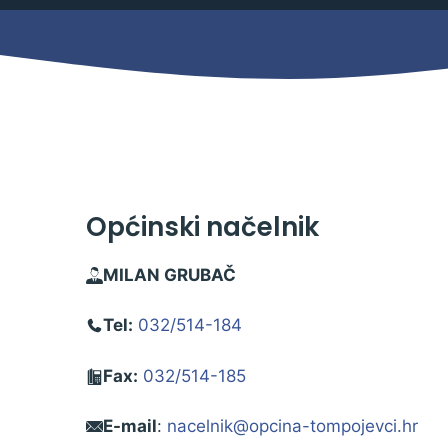
Mjesni odbor
Izbori
Načelnik
Općinski načelnik
MILAN GRUBAČ
Tel:
032/514-184
Fax:
032/514-185
Pravo na pristup informacijama
E-mail
:
nacelnik@opcina-tompojevci.hr
Izjava o pristupačnosti