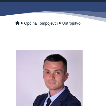
Savjetovanja s javnošću
Zahtjevi i obrasci
Imovina
Evidencija sklopljenih ugovora
Općina Tompojevci
Ustrojstvo
Zakonski okvir djelovanja JLPRS
Procedure
Službeni vjesnik
Sponzorstva i donacije
Otvoreni podaci
Ostali dokumenti