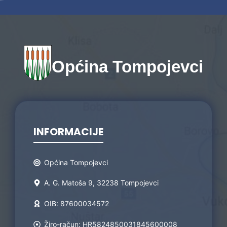
Općina Tompojevci
INFORMACIJE
Općina Tompojevci
A. G. Matoša 9, 32238 Tompojevci
OIB: 87600034572
Žiro-račun: HR5824850031845600008