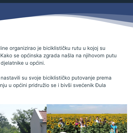
Savjetovanja s javnošću
Zahtjevi i obrasci
Imovina
Evidencija sklopljenih ugovora
Zakonski okvir djelovanja JLPRS
Procedure
ne organizirao je biciklističku rutu u kojoj su
. Kako se općinska zgrada našla na njihovom putu
Službeni vjesnik
 djelatnike u općini.
Sponzorstva i donacije
nastavili su svoje biciklističko putovanje prema
Otvoreni podaci
 u općini pridružio se i bivši svećenik Đula
Ostali dokumenti