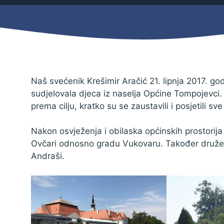
Mjesni odbor
Izbori
Načelnik
Naš svećenik Krešimir Aračić 21. lipnja 2017. godi
sudjelovala djeca iz naselja Općine Tompojevci
prema cilju, kratko su se zaustavili i posjetili sve
Nakon osvježenja i obilaska općinskih prostorija 
Ovčari odnosno gradu Vukovaru. Također druženju
Andraši.
Pravo na pristup informacijama
Izjava o pristupačnosti