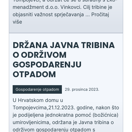
menadžment d.o.o. Vinkovci. Cilj tribine je
objasniti važnost sprječavanja ...
Pročitaj
više
DRŽANA JAVNA TRIBINA
O ODRŽIVOM
GOSPODARENJU
OTPADOM
Gospodarenje otpadom
29. prosinca 2023.
U Hrvatskom domu u
Tompojevcima,21.12.2023. godine, nakon što
je podijeljena jednokratna pomoć (božićnica)
umirovljenicima, održana je Javna tribina o
održivom gospodarenju otpadom s