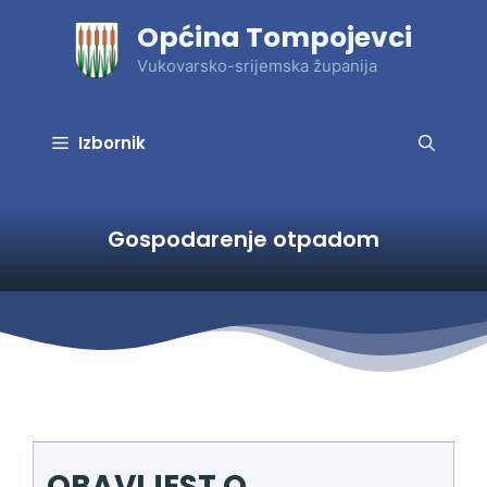
Preskoči
Općina Tompojevci
na
sadržaj
Vukovarsko-srijemska županija
Izbornik
Gospodarenje otpadom
OBAVIJEST O