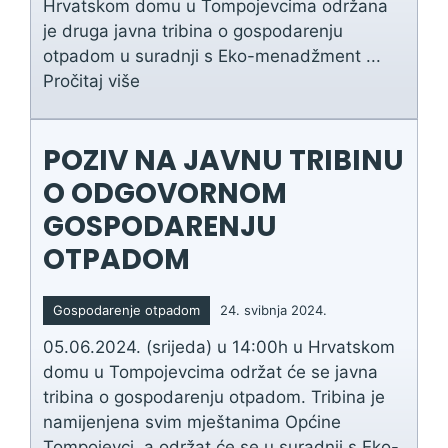
Hrvatskom domu u Tompojevcima održana
je druga javna tribina o gospodarenju
otpadom u suradnji s Eko-menadžment ...
Pročitaj više
POZIV NA JAVNU TRIBINU
O ODGOVORNOM
GOSPODARENJU
OTPADOM
Gospodarenje otpadom
24. svibnja 2024.
05.06.2024. (srijeda) u 14:00h u Hrvatskom
domu u Tompojevcima održat će se javna
tribina o gospodarenju otpadom. Tribina je
namijenjena svim mještanima Općine
Tompojevci, a održat će se u suradnji s Eko-