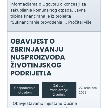
informacijama o Ugovoru o koncesiji za
sakupljanje komunalnog otpada. Javna
tribina financirana je iz projekta
“Sufinanciranje provođenja ...
Pročitaj više
OBAVIJEST O
ZBRINJAVANJU
NUSPROIZVODA
ŽIVOTINJSKOG
PODRIJETLA
Zaštita i
Gospodarenje
27. prosinca
zbrinjavanje
otpadom
2023.
životinja
Obavještavamo mještane Općine