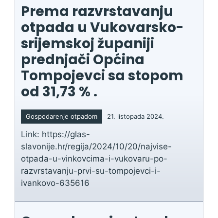
Prema razvrstavanju
otpada u Vukovarsko-
srijemskoj županiji
prednjači Općina
Tompojevci sa stopom
od 31,73 % .
Gospodarenje otpadom
21. listopada 2024.
Link: https://glas-
slavonije.hr/regija/2024/10/20/najvise-
otpada-u-vinkovcima-i-vukovaru-po-
razvrstavanju-prvi-su-tompojevci-i-
ivankovo-635616