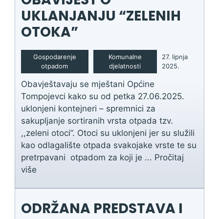
UKLANJANJU “ZELENIH
OTOKA”
Gospodarenje
Komunalne
27. lipnja
otpadom
djelatnosti
2025.
Obavještavaju se mještani Općine
Tompojevci kako su od petka 27.06.2025.
uklonjeni kontejneri – spremnici za
sakupljanje sortiranih vrsta otpada tzv.
,,zeleni otoci”. Otoci su uklonjeni jer su služili
kao odlagalište otpada svakojake vrste te su
pretrpavani otpadom za koji je ...
Pročitaj
više
ODRŽANA PREDSTAVA I