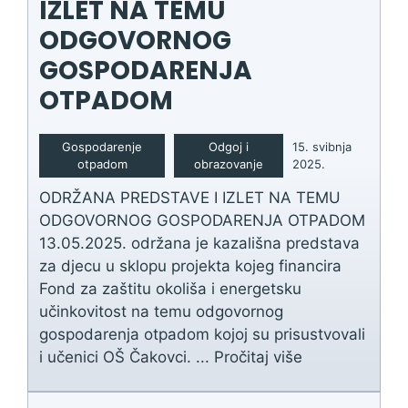
IZLET NA TEMU
ODGOVORNOG
GOSPODARENJA
OTPADOM
Gospodarenje
Odgoj i
15. svibnja
otpadom
obrazovanje
2025.
ODRŽANA PREDSTAVE I IZLET NA TEMU
ODGOVORNOG GOSPODARENJA OTPADOM
13.05.2025. održana je kazališna predstava
za djecu u sklopu projekta kojeg financira
Fond za zaštitu okoliša i energetsku
učinkovitost na temu odgovornog
gospodarenja otpadom kojoj su prisustvovali
i učenici OŠ Čakovci. ...
Pročitaj više