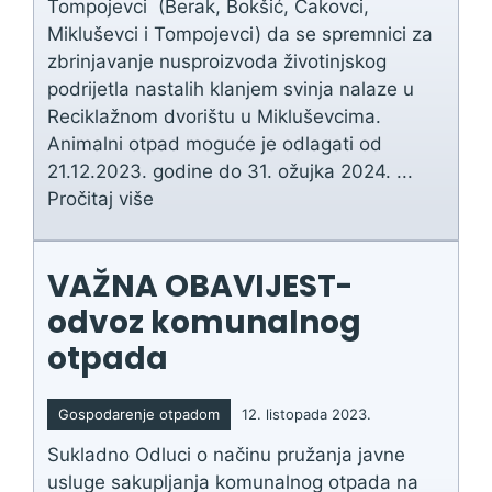
Tompojevci (Berak, Bokšić, Čakovci,
Mikluševci i Tompojevci) da se spremnici za
zbrinjavanje nusproizvoda životinjskog
podrijetla nastalih klanjem svinja nalaze u
Reciklažnom dvorištu u Mikluševcima.
Animalni otpad moguće je odlagati od
21.12.2023. godine do 31. ožujka 2024. ...
Pročitaj više
VAŽNA OBAVIJEST-
odvoz komunalnog
otpada
Gospodarenje otpadom
12. listopada 2023.
Sukladno Odluci o načinu pružanja javne
usluge sakupljanja komunalnog otpada na