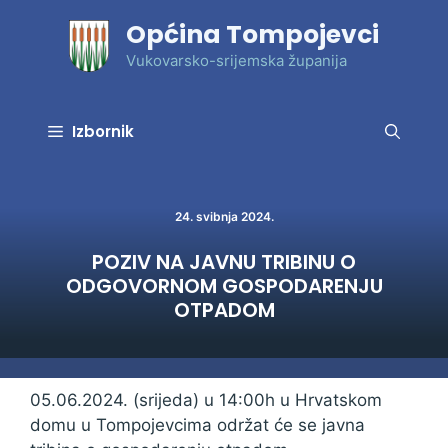
Preskoči
Općina Tompojevci
na
sadržaj
Vukovarsko-srijemska županija
Izbornik
24. svibnja 2024.
POZIV NA JAVNU TRIBINU O
ODGOVORNOM GOSPODARENJU
OTPADOM
05.06.2024. (srijeda) u 14:00h u Hrvatskom
domu u Tompojevcima održat će se javna