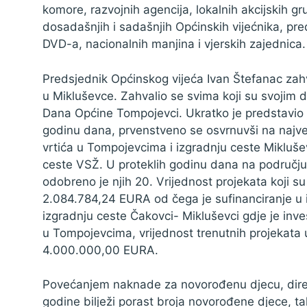
komore, razvojnih agencija, lokalnih akcijskih g
Zaštita podataka
dosadašnjih i sadašnjih Općinskih vijećnika, pr
DVD-a, nacionalnih manjina i vjerskih zajednica.
Predsjednik Općinskog vijeća Ivan Štefanac zah
u Mikluševce. Zahvalio se svima koji su svojim d
Dana Općine Tompojevci. Ukratko je predstavio 
godinu dana, prvenstveno se osvrnuvši na najveć
vrtića u Tompojevcima i izgradnju ceste Mikluše
ceste VSŽ. U proteklih godinu dana na području
odobreno je njih 20. Vrijednost projekata koji su
2.084.784,24 EURA od čega je sufinanciranje u
izgradnju ceste Čakovci- Mikluševci gdje je inve
u Tompojevcima, vrijednost trenutnih projekata 
4.000.000,00 EURA.
Povećanjem naknade za novorođenu djecu, direktn
godine bilježi porast broja novorođene djece, tak