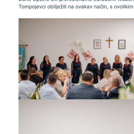
Tompojevci obilježili na ovakav način, s ovolik