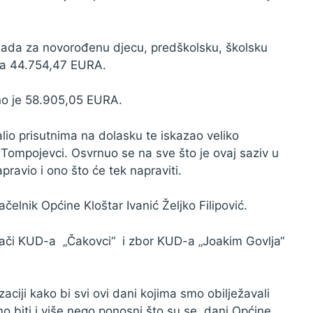
knada za novorođenu djecu, predškolsku, školsku
ila 44.754,47 EURA.
eno je 58.905,05 EURA.
lio prisutnima na dolasku te iskazao veliko
Tompojevci. Osvrnuo se na sve što je ovaj saziv u
pravio i ono što će tek napraviti.
elnik Općine Kloštar Ivanić Željko Filipović.
irači KUD-a „Čakovci“ i zbor KUD-a „Joakim Govlja“
aciji kako bi svi ovi dani kojima smo obilježavali
o biti i više nego ponosni što su se dani Općine