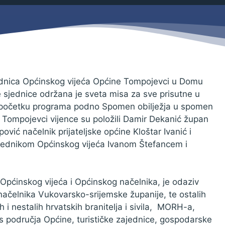
Savjetovanja s javnošću
Zahtjevi i obrasci
Imovina
Evidencija sklopljenih ugovora
Zakonski okvir djelovanja JLPRS
Procedure
ednica Općinskog vijeća Općine Tompojevci u Domu
e sjednice održana je sveta misa za sve prisutne u
Službeni vjesnik
m početku programa podno Spomen obilježja u spomen
Sponzorstva i donacije
ne Tompojevci vijence su položili Damir Dekanić župan
ović načelnik prijateljske općine Kloštar Ivanić i
Otvoreni podaci
sjednikom Općinskog vijeća Ivanom Štefancem i
Ostali dokumenti
pćinskog vijeća i Općinskog načelnika, je odaziv
načelnika Vukovarsko-srijemske županije, te ostalih
ih i nestalih hrvatskih branitelja i sivila, MORH-a,
 područja Općine, turističke zajednice, gospodarske