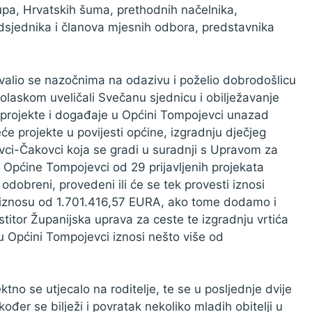
rupa, Hrvatskih šuma, prethodnih načelnika,
edsjednika i članova mjesnih odbora, predstavnika
valio se nazočnima na odazivu i poželio dobrodošlicu
olaskom uveličali Svečanu sjednicu i obilježavanje
projekte i događaje u Općini Tompojevci unazad
e projekte u povijesti općine, izgradnju dječjeg
vci-Čakovci koja se gradi u suradnji s Upravom za
 Općine Tompojevci od 29 prijavljenih projekata
 odobreni, provedeni ili će se tek provesti iznosi
 iznosu od 1.701.416,57 EURA, ako tome dodamo i
stitor Županijska uprava za ceste te izgradnju vrtića
u Općini Tompojevci iznosi nešto više od
o se utjecalo na roditelje, te se u posljednje dvije
ođer se bilježi i povratak nekoliko mladih obitelji u