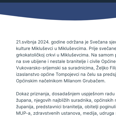
Mjesni odbor
Izbori
Načelnik
21.svibnja 2024. godine održana je Svečana sj
kulture Mikluševci u Mikluševcima. Prije svečan
grkokatoličkoj crkvi u Mikluševcima. Na samo
na sve ubijene i nestale branitelje i civile Opći
Vukovarsko-srijemski sa suradnicima, Željko Filip
izaslanstvo općine Tompojevci na čelu sa pred
Općinskim načelnikom Milanom Grubačem.
Dokaz priznanja, dosadašnjem uspješnom radu O
župana, njegovih najbližih suradnika, općinskih 
Pravo na pristup informacijama
županija, predstavnici branitelja, obitelji poginul
Izjava o pristupačnosti
MUP-a, zdravstvenih ustanova, medija, udruga s