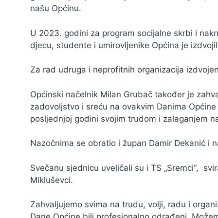
našu Općinu.
U 2023. godini za program socijalne skrbi i na
djecu, studente i umirovljenike Općina je izdvoj
Za rad udruga i neprofitnih organizacija izdvoj
Općinski načelnik Milan Grubač također je zahva
zadovoljstvo i sreću na ovakvim Danima Općine 
posljednjoj godini svojim trudom i zalaganjem na
Nazočnima se obratio i župan Damir Dekanić i nač
Svečanu sjednicu uveličali su i TS „Sremci“, sv
Mikluševci.
Zahvaljujemo svima na trudu, volji, radu i organiz
Dane Općine bili profesionalno odrađeni. Možem