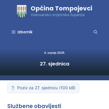
Preskoči
Općina Tompojevci
na
sadržaj
Vukovarsko-srijemska županija
Izbornik
4. srpnja 2025.
27. sjednica
Poziv za 27. sjednicu
Službene obavijesti