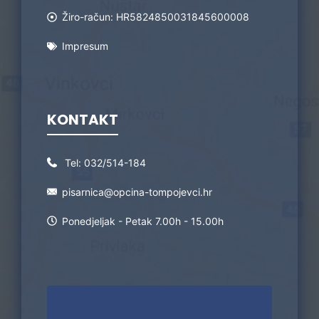
Žiro-račun: HR5824850031845600008
Impresum
KONTAKT
Tel:
032/514-184
pisarnica@opcina-tompojevci.hr
Ponedjeljak - Petak 7.00h - 15.00h