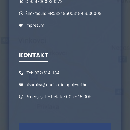
OIB: 87600034572
Žiro-račun: HR5824850031845600008
Impresum
KONTAKT
Tel:
032/514-184
pisarnica@opcina-tompojevci.hr
Ponedjeljak - Petak 7.00h - 15.00h