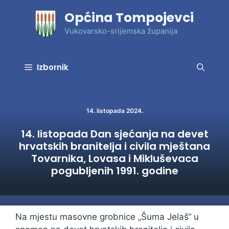
Preskoči
Općina Tompojevci
na
sadržaj
Vukovarsko-srijemska županija
Izbornik
14. listopada 2024.
14. listopada Dan sjećanja na devet
hrvatskih branitelja i civila mještana
Tovarnika, Lovasa i Mikluševaca
pogubljenih 1991. godine
Na mjestu masovne grobnice „Šuma Jelaš“ u