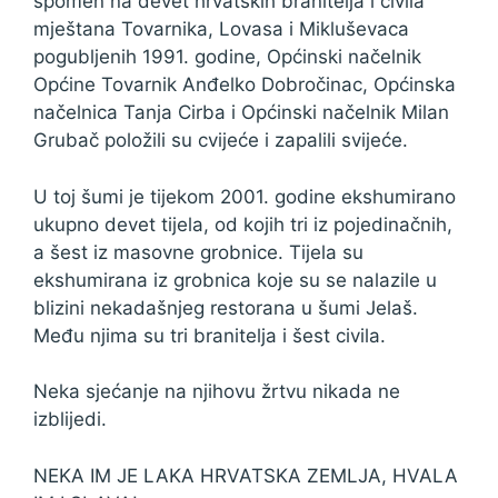
spomen na devet hrvatskih branitelja i civila
mještana Tovarnika, Lovasa i Mikluševaca
pogubljenih 1991. godine, Općinski načelnik
Općine Tovarnik Anđelko Dobročinac, Općinska
načelnica Tanja Cirba i Općinski načelnik Milan
Grubač položili su cvijeće i zapalili svijeće.
U toj šumi je tijekom 2001. godine ekshumirano
ukupno devet tijela, od kojih tri iz pojedinačnih,
a šest iz masovne grobnice. Tijela su
ekshumirana iz grobnica koje su se nalazile u
blizini nekadašnjeg restorana u šumi Jelaš.
Među njima su tri branitelja i šest civila.
Neka sjećanje na njihovu žrtvu nikada ne
izblijedi.
NEKA IM JE LAKA HRVATSKA ZEMLJA, HVALA