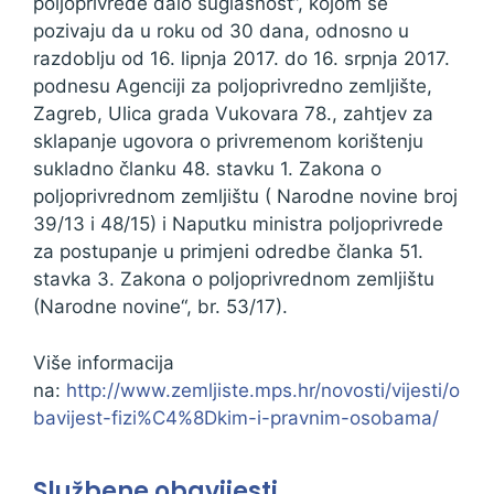
poljoprivrede dalo suglasnost“, kojom se
pozivaju da u roku od 30 dana, odnosno u
razdoblju od 16. lipnja 2017. do 16. srpnja 2017.
podnesu Agenciji za poljoprivredno zemljište,
Zagreb, Ulica grada Vukovara 78., zahtjev za
sklapanje ugovora o privremenom korištenju
sukladno članku 48. stavku 1. Zakona o
poljoprivrednom zemljištu ( Narodne novine broj
39/13 i 48/15) i Naputku ministra poljoprivrede
za postupanje u primjeni odredbe članka 51.
stavka 3. Zakona o poljoprivrednom zemljištu
(Narodne novine“, br. 53/17).
Više informacija
na:
http://www.zemljiste.mps.hr/novosti/vijesti/o
bavijest-fizi%C4%8Dkim-i-pravnim-osobama/
Službene obavijesti