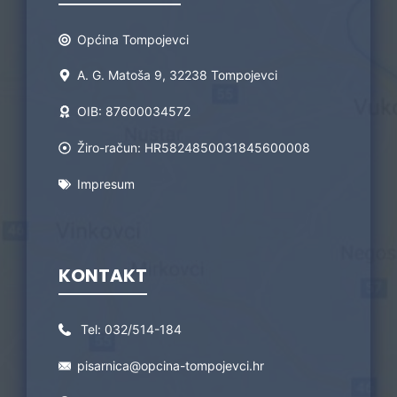
Općina Tompojevci
A. G. Matoša 9, 32238 Tompojevci
OIB: 87600034572
Žiro-račun: HR5824850031845600008
Impresum
KONTAKT
Tel:
032/514-184
pisarnica@opcina-tompojevci.hr