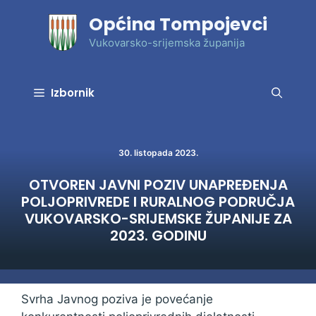
Preskoči
Općina Tompojevci
na
sadržaj
Vukovarsko-srijemska županija
Izbornik
30. listopada 2023.
OTVOREN JAVNI POZIV UNAPREĐENJA
POLJOPRIVREDE I RURALNOG PODRUČJA
VUKOVARSKO-SRIJEMSKE ŽUPANIJE ZA
2023. GODINU
Svrha Javnog poziva je povećanje