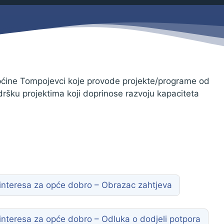
Savjetovanja s javnošću
Zahtjevi i obrasci
Imovina
Evidencija sklopljenih ugovora
Zakonski okvir djelovanja JLPRS
Procedure
ćine Tompojevci koje provode projekte/programe od
dršku projektima koji doprinose razvoju kapaciteta
Službeni vjesnik
Sponzorstva i donacije
Otvoreni podaci
Ostali dokumenti
d interesa za opće dobro – Obrazac zahtjeva
 interesa za opće dobro – Odluka o dodjeli potpora