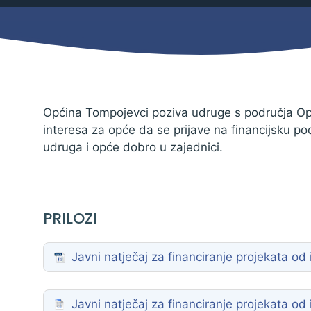
Mjesni odbor
Izbori
Načelnik
Općina Tompojevci poziva udruge s područja Op
interesa za opće da se prijave na financijsku po
udruga i opće dobro u zajednici.
PRILOZI
Javni natječaj za financiranje projekata o
Pravo na pristup informacijama
Izjava o pristupačnosti
Javni natječaj za financiranje projekata od