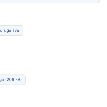
udruge sve
uge