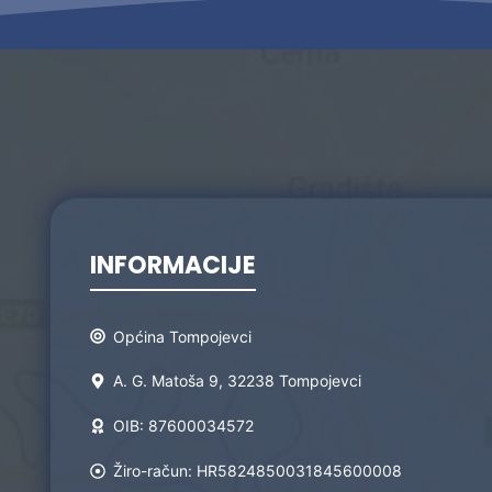
Zaštita podataka
INFORMACIJE
Općina Tompojevci
A. G. Matoša 9, 32238 Tompojevci
OIB: 87600034572
Žiro-račun: HR5824850031845600008