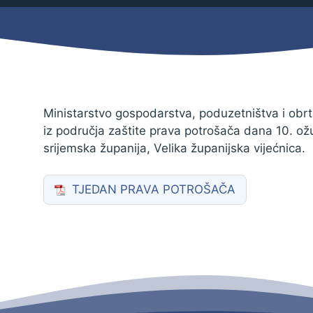
Mjesni odbor
Izbori
Načelnik
Ministarstvo gospodarstva, poduzetništva i obr
iz područja zaštite prava potrošača dana 10. o
srijemska županija, Velika županijska vijećnica.
TJEDAN PRAVA POTROŠAČA
Pravo na pristup informacijama
Izjava o pristupačnosti