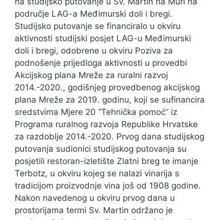
na studijsko putovanje u Sv. Martin na Muri na
područje LAG-a Međimurski doli i bregi.
Studijsko putovanje se financiralo u okviru
aktivnosti studijski posjet LAG-u Međimurski
doli i bregi, odobrene u okviru Poziva za
podnošenje prijedloga aktivnosti u provedbi
Akcijskog plana Mreže za ruralni razvoj
2014.-2020., godišnjeg provedbenog akcijskog
plana Mreže za 2019. godinu, koji se sufinancira
sredstvima Mjere 20 “Tehnička pomoć” iz
Programa ruralnog razvoja Republike Hrvatske
za razdoblje 2014.-2020. Prvog dana studijskog
putovanja sudionici studijskog putovanja su
posjetili restoran-izletište Zlatni breg te imanje
Terbotz, u okviru kojeg se nalazi vinarija s
tradicijom proizvodnje vina još od 1908 godine.
Nakon navedenog u okviru prvog dana u
prostorijama termi Sv. Martin održano je