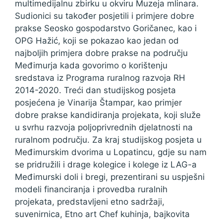
multimedijalnu zbirku u okviru Muzeja mlinara.
Sudionici su također posjetili i primjere dobre
prakse Seosko gospodarstvo Goričanec, kao i
OPG Hažić, koji se pokazao kao jedan od
najboljih primjera dobre prakse na području
Međimurja kada govorimo o korištenju
sredstava iz Programa ruralnog razvoja RH
2014-2020. Treći dan studijskog posjeta
posjećena je Vinarija Štampar, kao primjer
dobre prakse kandidiranja projekata, koji služe
u svrhu razvoja poljoprivrednih djelatnosti na
ruralnom području. Za kraj studijskog posjeta u
Međimurskim dvorima u Lopatincu, gdje su nam
se pridružili i drage kolegice i kolege iz LAG-a
Međimurski doli i bregi, prezentirani su uspješni
modeli financiranja i provedba ruralnih
projekata, predstavljeni etno sadržaji,
suvenirnica, Etno art Chef kuhinja, bajkovita