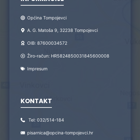
Općina Tompojevci
A. G. Matoša 9, 32238 Tompojevci
OIB: 87600034572
Žiro-račun: HR5824850031845600008
Impresum
KONTAKT
Tel:
032/514-184
pisarnica@opcina-tompojevci.hr