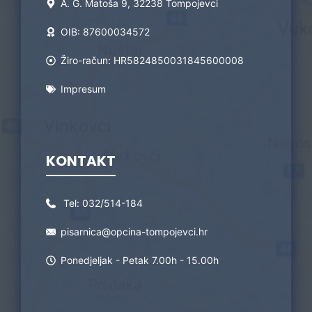
A. G. Matoša 9, 32238 Tompojevci
OIB: 87600034572
Žiro-račun: HR5824850031845600008
Impresum
KONTAKT
Tel:
032/514-184
pisarnica@opcina-tompojevci.hr
Ponedjeljak - Petak 7.00h - 15.00h