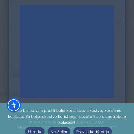
Kako bismo vam pružili bolje korisničko iskustvo, koristimo
kolačiće. Za bolje iskustvo korištenja, slažete li se s upotrebom
kolačića?
PRAVO NA PRISTUP INFORMACIJAMA
PRAVILA PRIVATNOSTI
IZJAVA O PRISTUPAČNOSTI
U redu
Ne želim
Pravila korištenja