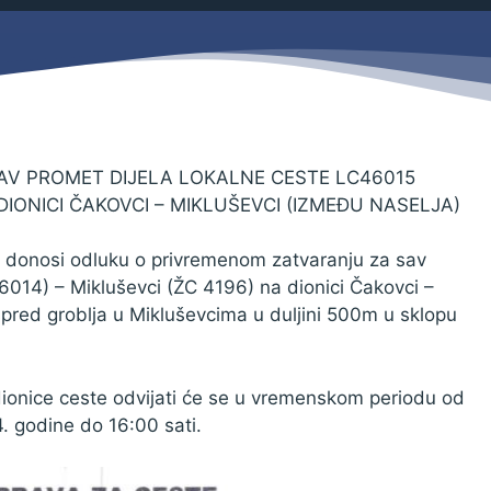
Savjetovanja s javnošću
Zahtjevi i obrasci
Imovina
Evidencija sklopljenih ugovora
Zakonski okvir djelovanja JLPRS
Procedure
V PROMET DIJELA LOKALNE CESTE LC46015
 DIONICI ČAKOVCI – MIKLUŠEVCI (IZMEĐU NASELJA)
Službeni vjesnik
Sponzorstva i donacije
 donosi odluku o privremenom zatvaranju za sav
6014) – Mikluševci (ŽC 4196) na dionici Čakovci –
Otvoreni podaci
spred groblja u Mikluševcima u duljini 500m u sklopu
Ostali dokumenti
dionice ceste odvijati će se u vremenskom periodu od
. godine do 16:00 sati.