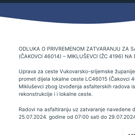
Mjesni odbor
Izbori
Načelnik
ODLUKA O PRIVREMENOM ZATVARANJU ZA SA
(ČAKOVCI 46014) – MIKLUŠEVCI (ŽC 4196) NA
Uprava za ceste Vukovarsko-srijemske županije
promet dijela lokalne ceste LC46015 (Čakovci 4
Mikluševci zbog izvođenja asfalterskih radova i
rekonstrukcije i i lokalne ceste.
Radovi na asfaltiranju uz zatvaranje navedene 
25.07.2024. godine od 07:00 sati do 29.07.2024
Pravo na pristup informacijama
Izjava o pristupačnosti