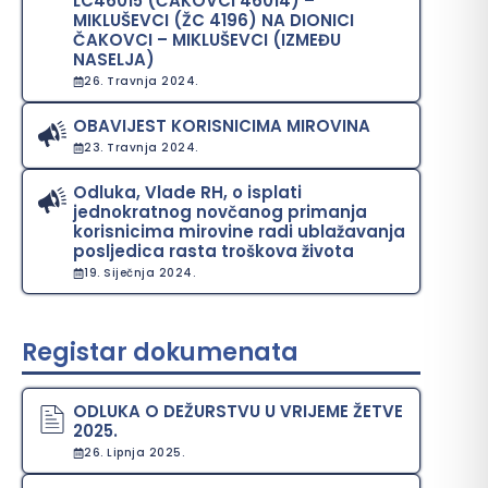
LC46015 (ČAKOVCI 46014) –
MIKLUŠEVCI (ŽC 4196) NA DIONICI
ČAKOVCI – MIKLUŠEVCI (IZMEĐU
NASELJA)
26. Travnja 2024.
OBAVIJEST KORISNICIMA MIROVINA
23. Travnja 2024.
Odluka, Vlade RH, o isplati
jednokratnog novčanog primanja
korisnicima mirovine radi ublažavanja
posljedica rasta troškova života
19. Siječnja 2024.
Registar dokumenata
ODLUKA O DEŽURSTVU U VRIJEME ŽETVE
2025.
26. Lipnja 2025.