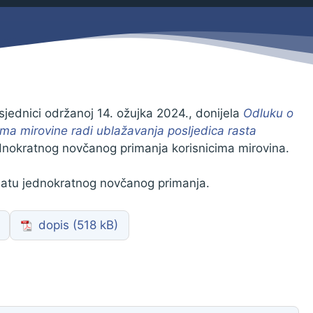
Savjetovanja s javnošću
Zahtjevi i obrasci
Imovina
Evidencija sklopljenih ugovora
Zakonski okvir djelovanja JLPRS
Procedure
jednici održanoj 14. ožujka 2024., donijela
Odluku o
ima mirovine radi ublažavanja posljedica rasta
Službeni vjesnik
ednokratnog novčanog primanja korisnicima mirovina.
Sponzorstva i donacije
platu jednokratnog novčanog primanja.
Otvoreni podaci
Ostali dokumenti
dopis