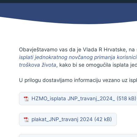
Mjesni odbor
Izbori
Načelnik
Obavještavamo vas da je Vlada R Hrvatske, na s
isplati jednokratnog novčanog primanja korisnic
troškova života
, kako bi se omogućila isplata j
U prilogu dostavljamo informaciju vezano uz is
HZMO_isplata JNP_travanj_2024_
Pravo na pristup informacijama
plakat_JNP_travanj 2024
Izjava o pristupačnosti