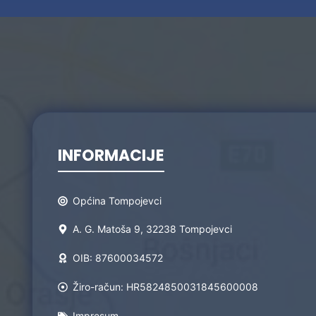
INFORMACIJE
Općina Tompojevci
A. G. Matoša 9, 32238 Tompojevci
OIB: 87600034572
Žiro-račun: HR5824850031845600008
Impresum