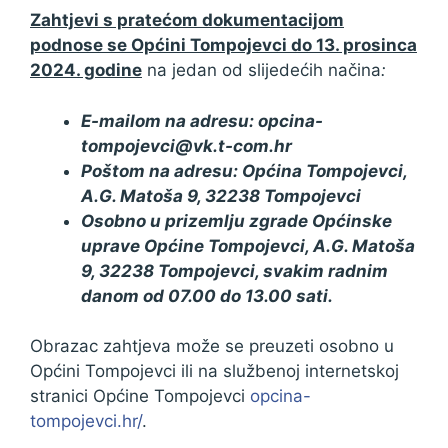
Zahtjevi s pratećom dokumentacijom
podnose se Općini Tompojevci do 13. prosinca
2024. godine
na jedan od slijedećih načina
:
E-mailom na adresu: opcina-
tompojevci@vk.t-com.hr
Poštom na adresu: Općina Tompojevci,
A.G. Matoša 9, 32238 Tompojevci
Osobno u prizemlju zgrade Općinske
uprave Općine Tompojevci, A.G. Matoša
9, 32238 Tompojevci, svakim radnim
danom od 07.00 do 13.00 sati.
Obrazac zahtjeva može se preuzeti osobno u
Općini Tompojevci ili na službenoj internetskoj
stranici Općine Tompojevci
opcina-
tompojevci.hr/
.