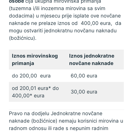
osobe
čija ukupna mirovinska primanja
(tuzemna i/ili inozemna mirovina sa svim
dodacima) u mjesecu prije isplate ove novčane
naknade ne prelaze iznos od 400,00 eura, da
mogu ostvariti jednokratnu novčanu naknadu
(božićnicu).
Iznos mirovinskog
Iznos jednokratne
primanja
novčane naknade
do 200,00 eura
60,00 eura
od 200,01 eura* do
30,00 eura
400,00* eura
Pravo na dodjelu Jednokratne novčane
naknade (božićnice) nemaju korisnici mirovina u
radnom odnosu ili rade s nepunim radnim