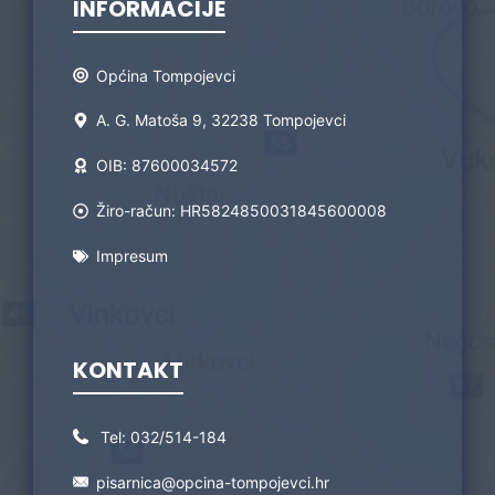
INFORMACIJE
Općina Tompojevci
A. G. Matoša 9, 32238 Tompojevci
OIB: 87600034572
Žiro-račun: HR5824850031845600008
Impresum
KONTAKT
Tel:
032/514-184
pisarnica@opcina-tompojevci.hr