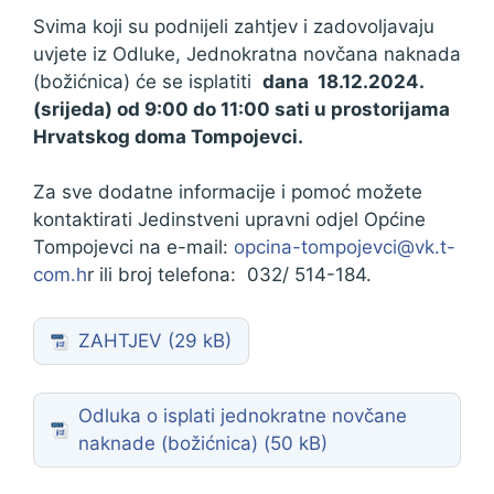
Svima koji su podnijeli zahtjev i zadovoljavaju
uvjete iz Odluke, Jednokratna novčana naknada
(božićnica) će se isplatiti
dana 18.12.2024.
(srijeda) od 9:00 do 11:00 sati u prostorijama
Hrvatskog doma Tompojevci
.
Za sve dodatne informacije i pomoć možete
kontaktirati Jedinstveni upravni odjel Općine
Tompojevci na e-mail:
opcina-tompojevci@vk.t-
com.h
r ili broj telefona: 032/ 514-184.
ZAHTJEV
Odluka o isplati jednokratne novčane
naknade (božićnica)