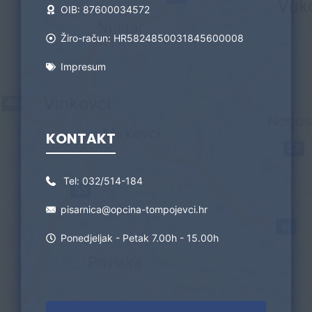
OIB: 87600034572
Žiro-račun: HR5824850031845600008
Impresum
KONTAKT
Tel:
032/514-184
pisarnica@opcina-tompojevci.hr
Ponedjeljak - Petak 7.00h - 15.00h