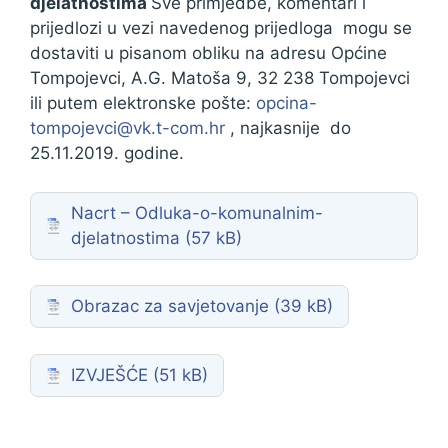
djelatnostima
Sve primjedbe, komentari i
prijedlozi u vezi navedenog prijedloga mogu se
dostaviti u pisanom obliku na adresu Općine
Tompojevci, A.G. Matoša 9, 32 238 Tompojevci
ili putem elektronske pošte:
opcina-
tompojevci@vk.t-com.hr
, najkasnije do
25.11.2019. godine.
Nacrt – Odluka-o-komunalnim-
djelatnostima
Obrazac za savjetovanje
IZVJEŠĆE