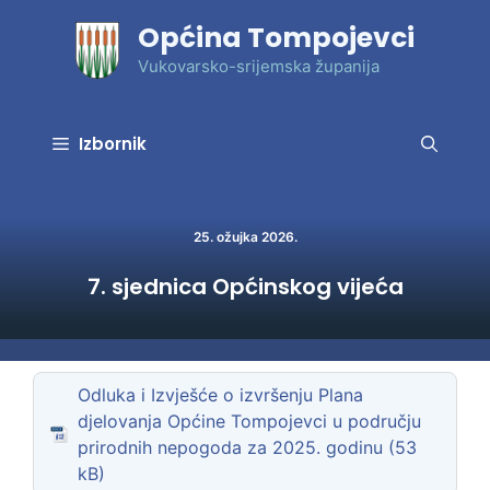
Preskoči
Općina Tompojevci
na
sadržaj
Vukovarsko-srijemska županija
Izbornik
25. ožujka 2026.
7. sjednica Općinskog vijeća
Odluka i Izvješće o izvršenju Plana
djelovanja Općine Tompojevci u području
prirodnih nepogoda za 2025. godinu