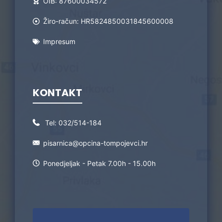
OIB: 87600034572
Žiro-račun: HR5824850031845600008
Impresum
KONTAKT
Tel:
032/514-184
pisarnica@opcina-tompojevci.hr
Ponedjeljak - Petak 7.00h - 15.00h