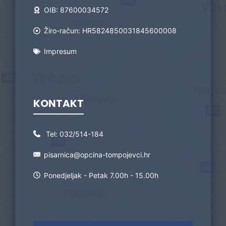
OIB: 87600034572
Žiro-račun: HR5824850031845600008
Impresum
KONTAKT
Tel:
032/514-184
pisarnica@opcina-tompojevci.hr
Ponedjeljak - Petak 7.00h - 15.00h