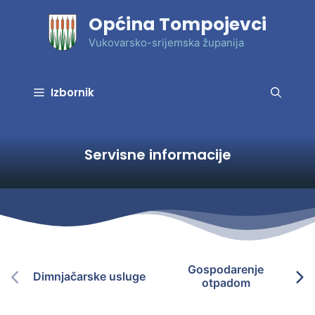
Preskoči
Općina Tompojevci
na
sadržaj
Vukovarsko-srijemska županija
Izbornik
Servisne informacije
Gospodarenje
Dimnjačarske usluge
otpadom