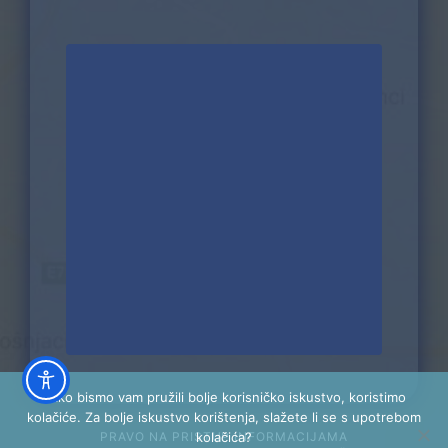
Kako bismo vam pružili bolje korisničko iskustvo, koristimo
kolačiće. Za bolje iskustvo korištenja, slažete li se s upotrebom
PRAVO NA PRISTUP INFORMACIJAMA
kolačića?