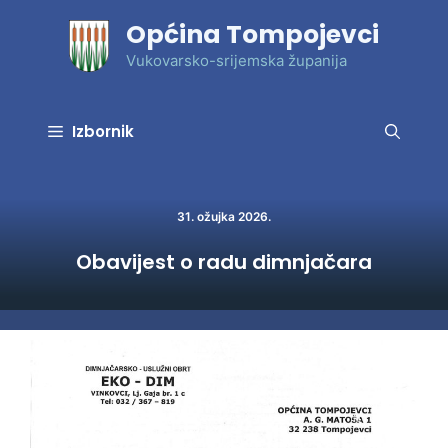
Preskoči
Općina Tompojevci
na
sadržaj
Vukovarsko-srijemska županija
Izbornik
31. ožujka 2026.
Obavijest o radu dimnjačara