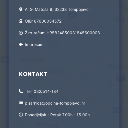
A. G. Matoša 9, 32238 Tompojevci
OIB: 87600034572
Žiro-račun: HR5824850031845600008
Impresum
KONTAKT
Tel:
032/514-184
pisarnica@opcina-tompojevci.hr
Ponedjeljak - Petak 7.00h - 15.00h