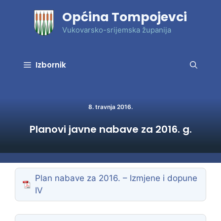
Preskoči
Općina Tompojevci
na
sadržaj
Vukovarsko-srijemska županija
Izbornik
8. travnja 2016.
Planovi javne nabave za 2016. g.
Plan nabave za 2016. – Izmjene i dopune
IV