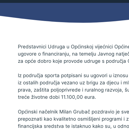
Mjesni odbor
Izbori
Načelnik
Predstavnici Udruga u Općinskoj vijećnici Općin
ugovore o financiranju, na temelju Javnog natje
za opće dobro koje provode udruge s područja 
Iz područja sporta potpisani su ugovori u iznosu
iz ostalih područja vezano uz brigu za djecu i ml
prava, zaštita poljoprivrede i ruralnog razvoja, š
treće životne dobi 11.100,00 eura.
Općinski načelnik Milan Grubač pozdravio je sve 
Pravo na pristup informacijama
prepoznati kao kvalitetno osmišljeni programi i 
Izjava o pristupačnosti
financijska sredstva te istaknuo kako su, u od