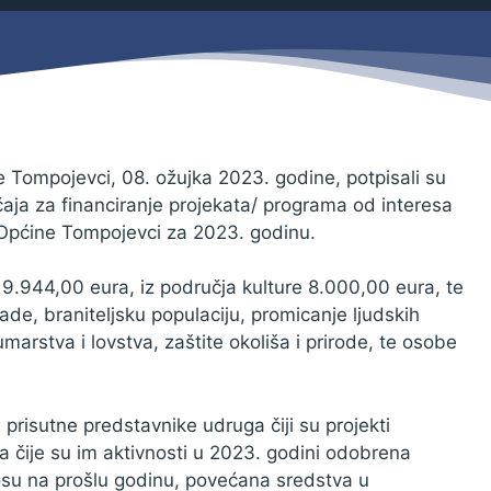
Savjetovanja s javnošću
Zahtjevi i obrasci
Imovina
Evidencija sklopljenih ugovora
Zakonski okvir djelovanja JLPRS
Procedure
e Tompojevci, 08. ožujka 2023. godine, potpisali su
čaja za financiranje projekata/ programa od interesa
Službeni vjesnik
Općine Tompojevci za 2023. godinu.
Sponzorstva i donacije
 9.944,00 eura, iz područja kulture 8.000,00 eura, te
Otvoreni podaci
ade, braniteljsku populaciju, promicanje ljudskih
Ostali dokumenti
umarstva i lovstva, zaštite okoliša i prirode, te osobe
prisutne predstavnike udruga čiji su projekti
za čije su im aktivnosti u 2023. godini odobrena
nosu na prošlu godinu, povećana sredstva u