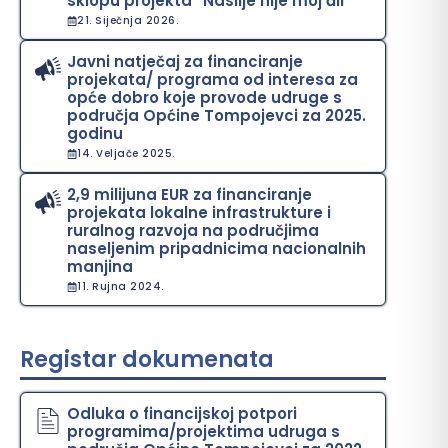
sklopu projekta “Nasilje nije moj đir”
21. Siječnja 2026.
Javni natječaj za financiranje
projekata/ programa od interesa za
opće dobro koje provode udruge s
područja Općine Tompojevci za 2025.
godinu
14. Veljače 2025.
2,9 milijuna EUR za financiranje
projekata lokalne infrastrukture i
ruralnog razvoja na područjima
naseljenim pripadnicima nacionalnih
manjina
11. Rujna 2024.
Registar dokumenata
Odluka o financijskoj potpori
programima/projektima udruga s