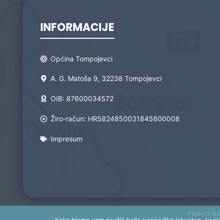
INFORMACIJE
Općina Tompojevci
A. G. Matoša 9, 32238 Tompojevci
OIB: 87600034572
Žiro-račun: HR5824850031845600008
Impresum
PRAVO N