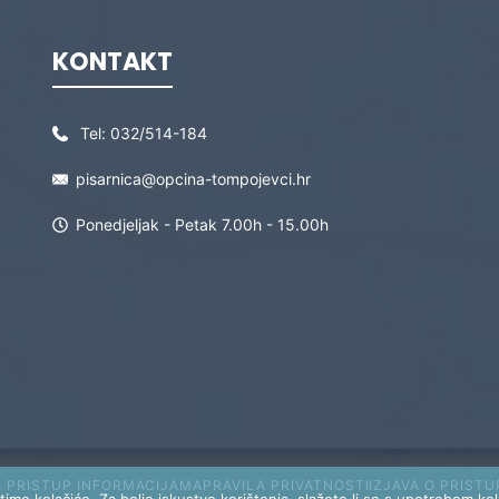
KONTAKT
Tel:
032/514-184
pisarnica@opcina-tompojevci.hr
Ponedjeljak - Petak 7.00h - 15.00h
A PRISTUP INFORMACIJAMA
PRAVILA PRIVATNOSTI
IZJAVA O PRIST