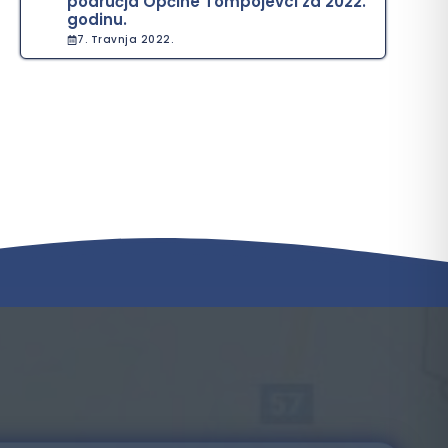
područja Općine Tompojevci za 2022.
godinu.
7. Travnja 2022.