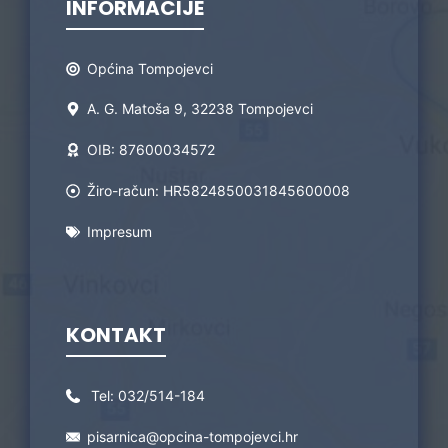
INFORMACIJE
Općina Tompojevci
A. G. Matoša 9, 32238 Tompojevci
OIB: 87600034572
Žiro-račun: HR5824850031845600008
Impresum
KONTAKT
Tel:
032/514-184
pisarnica@opcina-tompojevci.hr