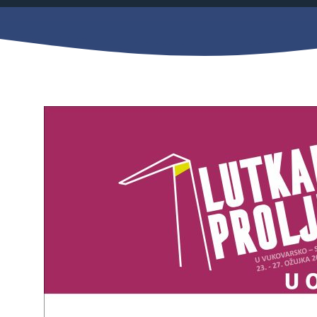
Mjesni odbor
Izbori
Načelnik
Pravo na pristup informacijama
Izjava o pristupačnosti