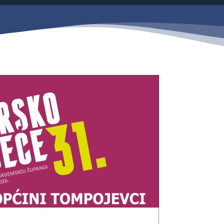
Savjetovanja s javnošću
Zahtjevi i obrasci
Imovina
Evidencija sklopljenih ugovora
Zakonski okvir djelovanja JLPRS
Procedure
Službeni vjesnik
Sponzorstva i donacije
Otvoreni podaci
Ostali dokumenti