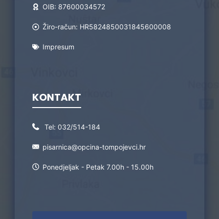
OIB: 87600034572
Žiro-račun: HR5824850031845600008
Impresum
KONTAKT
Tel:
032/514-184
pisarnica@opcina-tompojevci.hr
Ponedjeljak - Petak 7.00h - 15.00h