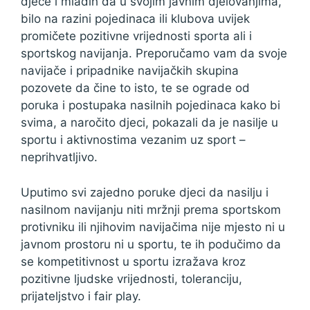
djece i mladih da u svojim javnim djelovanjima,
bilo na razini pojedinaca ili klubova uvijek
promičete pozitivne vrijednosti sporta ali i
sportskog navijanja. Preporučamo vam da svoje
navijače i pripadnike navijačkih skupina
pozovete da čine to isto, te se ograde od
poruka i postupaka nasilnih pojedinaca kako bi
svima, a naročito djeci, pokazali da je nasilje u
sportu i aktivnostima vezanim uz sport –
neprihvatljivo.
Uputimo svi zajedno poruke djeci da nasilju i
nasilnom navijanju niti mržnji prema sportskom
protivniku ili njihovim navijačima nije mjesto ni u
javnom prostoru ni u sportu, te ih podučimo da
se kompetitivnost u sportu izražava kroz
pozitivne ljudske vrijednosti, toleranciju,
prijateljstvo i fair play.