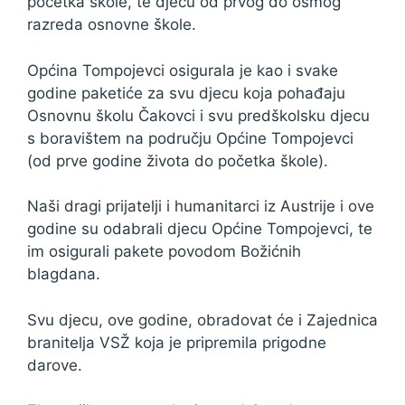
početka škole, te djecu od prvog do osmog
razreda osnovne škole.
Općina Tompojevci osigurala je kao i svake
godine paketiće za svu djecu koja pohađaju
Osnovnu školu Čakovci i svu predškolsku djecu
s boravištem na području Općine Tompojevci
(od prve godine života do početka škole).
Naši dragi prijatelji i humanitarci iz Austrije i ove
godine su odabrali djecu Općine Tompojevci, te
im osigurali pakete povodom Božićnih
blagdana.
Svu djecu, ove godine, obradovat će i Zajednica
branitelja VSŽ koja je pripremila prigodne
darove.