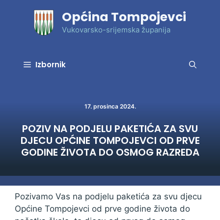
Preskoči
Općina Tompojevci
na
sadržaj
Vukovarsko-srijemska županija
Izbornik
17. prosinca 2024.
POZIV NA PODJELU PAKETIĆA ZA SVU
DJECU OPĆINE TOMPOJEVCI OD PRVE
GODINE ŽIVOTA DO OSMOG RAZREDA
Pozivamo Vas na podjelu paketića za svu djecu
Općine Tompojevci od prve godine života do