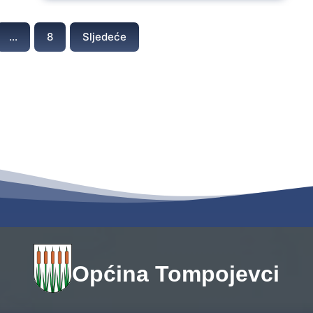
…
8
Sljedeće
Općina Tompojevci