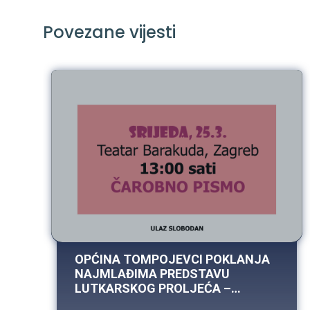
Zaštita podataka
Povezane vijesti
OPĆINA TOMPOJEVCI POKLANJA
NAJMLAĐIMA PREDSTAVU
LUTKARSKOG PROLJEĆA –
25.03.2026. U 13H U OSNOVNOJ