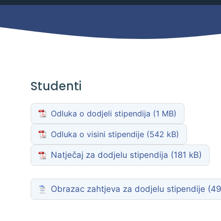
Mjesni odbor
Izbori
Načelnik
Studenti
Odluka o dodjeli stipendija
Odluka o visini stipendije
Natječaj za dodjelu stipendija
Obrazac zahtjeva za dodjelu stipendije
Pravo na pristup informacijama
Izjava o pristupačnosti