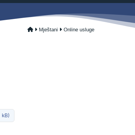
Savjetovanja s javnošću
Zahtjevi i obrasci
Imovina
Evidencija sklopljenih ugovora
Mještani
Online usluge
Zakonski okvir djelovanja JLPRS
Procedure
Službeni vjesnik
Sponzorstva i donacije
Otvoreni podaci
Ostali dokumenti