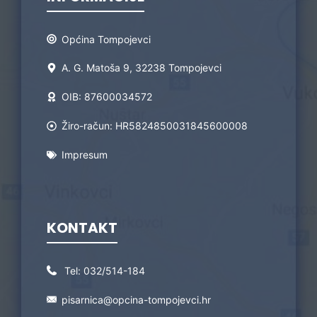
Općina Tompojevci
A. G. Matoša 9, 32238 Tompojevci
OIB: 87600034572
Žiro-račun: HR5824850031845600008
Impresum
KONTAKT
Tel:
032/514-184
pisarnica@opcina-tompojevci.hr