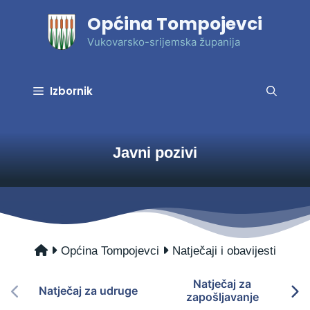
Preskoči
Općina Tompojevci
na
sadržaj
Vukovarsko-srijemska županija
Izbornik
Javni pozivi
Općina Tompojevci
Natječaji i obavijesti
Natječaj za
Natječaj za udruge
zapošljavanje