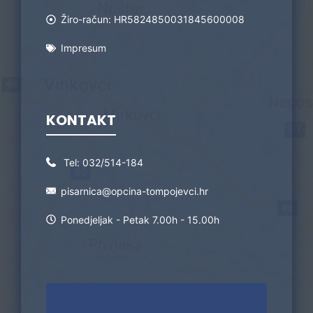
Žiro-račun: HR5824850031845600008
Impresum
KONTAKT
Tel:
032/514-184
pisarnica@opcina-tompojevci.hr
Ponedjeljak - Petak 7.00h - 15.00h