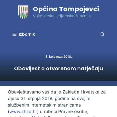
Preskoči
Općina Tompojevci
na
sadržaj
Vukovarsko-srijemska županija
Izbornik
3. kolovoza 2018.
Obavijest o otvorenom natječaju
Obavještavamo vas da je Zaklada Hrvatska za
djecu 31. srpnja 2018. godine na svojim
službenim internetskim stranicama
(
www.zhzd.hr
) u rubrici Pravne osobe,