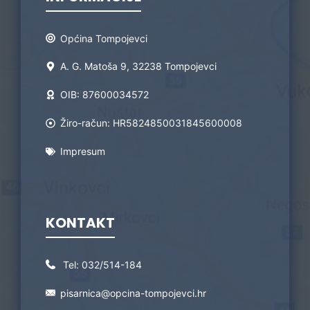
Općina Tompojevci
A. G. Matoša 9, 32238 Tompojevci
OIB: 87600034572
Žiro-račun: HR5824850031845600008
Impresum
KONTAKT
Tel:
032/514-184
pisarnica@opcina-tompojevci.hr