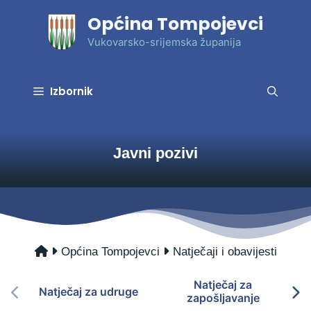
Preskoči
Općina Tompojevci
na
sadržaj
Vukovarsko-srijemska županija
Izbornik
Javni pozivi
Općina Tompojevci
Natječaji i obavijesti
Natječaj za
Natječaj za udruge
zapošljavanje