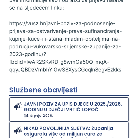
Sve informacije kao i obrazci za prijavu nalaze
se na sljedećem linku:
https://vusz.hr/javni-poziv-za-podnosenje-
prijava-za-ostvarivanje-prava-sufinanciranja-
kupnje-kuce-ili-stana-mladim-obiteljima-na-
podrucju-vukovarsko-srijemske-zupanije-za-
2023-godinu/?
fbclid=IwAR2SKvRD_g8wmGa50Q_mqA-
qqyJQBDzVmbhYIGwS8XysCGcqln8egvEzkks
Službene obavijesti
JAVNI POZIV ZA UPIS DJECE U 2025./2026.
GODINU U DJEČJI VRTIĆ LOPOČ
1. Srpnja 2026.
NIKAD POVOLJNIJA SJETVA: Županija
osigurala više od milijun eura za