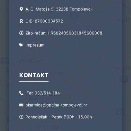
A. G. Matoša 9, 32238 Tompojevci
OIB: 87600034572
Žiro-račun: HR5824850031845600008
Impresum
KONTAKT
Tel:
032/514-184
pisarnica@opcina-tompojevci.hr
Ponedjeljak - Petak 7.00h - 15.00h