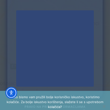
Kako bismo vam pružili bolje korisničko iskustvo, koristimo
kolačiće. Za bolje iskustvo korištenja, slažete li se s upotrebom
kolačića?
PRAVO NA PRISTUP INFORMACIJAMA