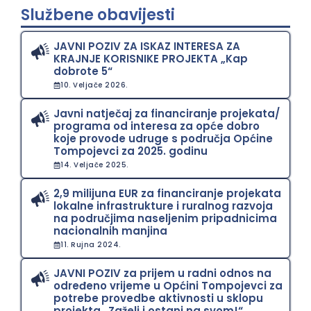
Službene obavijesti
JAVNI POZIV ZA ISKAZ INTERESA ZA
KRAJNJE KORISNIKE PROJEKTA „Kap
dobrote 5“
10. Veljače 2026.
Javni natječaj za financiranje projekata/
programa od interesa za opće dobro
koje provode udruge s područja Općine
Tompojevci za 2025. godinu
14. Veljače 2025.
2,9 milijuna EUR za financiranje projekata
lokalne infrastrukture i ruralnog razvoja
na područjima naseljenim pripadnicima
nacionalnih manjina
11. Rujna 2024.
JAVNI POZIV za prijem u radni odnos na
određeno vrijeme u Općini Tompojevci za
potrebe provedbe aktivnosti u sklopu
projekta „Zaželi i ostani na svom!“