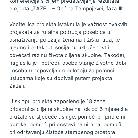
konferencija s ciljem predstavljanja rezultata
projekta „ZAŽELI – Općina Tompojevci, faza III“.
Voditeljica projekta istaknula je važnost ovakvih
projekata za ruralna područja posebice u
osnaživanju položaja žena na tržištu rada, te
ujedno i potaknuti socijalnu uključenost i
povećati razinu života ciljane skupine. Također,
naglasila je i potrebu osoba starije životne dobi
i osoba u nepovoljnom položaju za pomoći i
uslugama koje su dobivali putem projekta
Zaželi.
U sklopu projekta zaposleno je 18 žene
pripadnica ciljane skupine na rok od 6 mjeseci a
pružale su sljedeće usluge: pomoći pri pripremi
obroka, pomoći pri dostavi namirnica, pomoći
pri održavanju čistoće stambenog prostora,