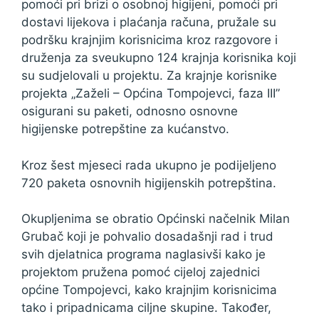
pomoći pri brizi o osobnoj higijeni, pomoći pri
dostavi lijekova i plaćanja računa, pružale su
podršku krajnjim korisnicima kroz razgovore i
druženja za sveukupno 124 krajnja korisnika koji
su sudjelovali u projektu. Za krajnje korisnike
projekta „Zaželi – Općina Tompojevci, faza III”
osigurani su paketi, odnosno osnovne
higijenske potrepštine za kućanstvo.
Kroz šest mjeseci rada ukupno je podijeljeno
720 paketa osnovnih higijenskih potrepština.
Okupljenima se obratio Općinski načelnik Milan
Grubač koji je pohvalio dosadašnji rad i trud
svih djelatnica programa naglasivši kako je
projektom pružena pomoć cijeloj zajednici
općine Tompojevci, kako krajnjim korisnicima
tako i pripadnicama ciljne skupine. Također,