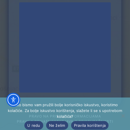
Kako bismo vam pružili bolje korisničko iskustvo, koristimo
kolačiće. Za bolje iskustvo korištenja, slažete li se s upotrebom
kolačića?
PRAVO NA PRISTUP INFORMACIJAMA
PRAVILA PRIVATNOSTI
IZJAVA O PRISTUPAČNOSTI
U redu
Ne želim
Pravila korištenja