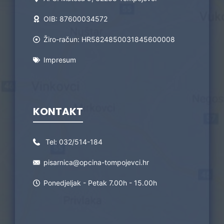
OIB: 87600034572
Žiro-račun: HR5824850031845600008
Impresum
KONTAKT
Tel:
032/514-184
pisarnica@opcina-tompojevci.hr
Ponedjeljak - Petak 7.00h - 15.00h