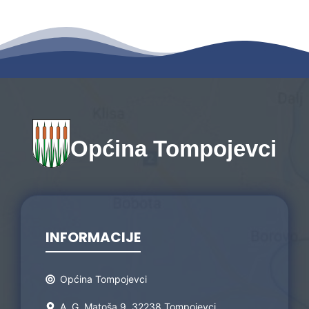
Općina Tompojevci
INFORMACIJE
Općina Tompojevci
A. G. Matoša 9, 32238 Tompojevci