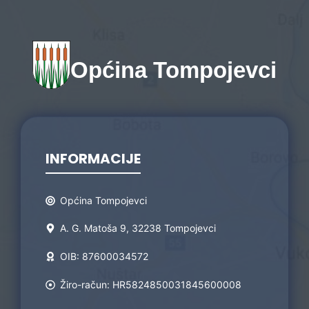
Općina Tompojevci
INFORMACIJE
Općina Tompojevci
A. G. Matoša 9, 32238 Tompojevci
OIB: 87600034572
Žiro-račun: HR5824850031845600008