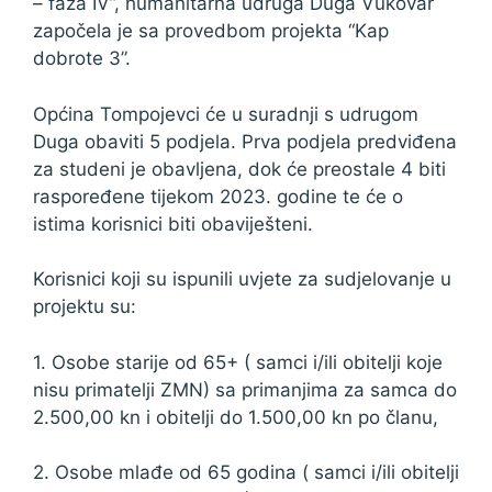
– faza IV”, humanitarna udruga Duga Vukovar
započela je sa provedbom projekta “Kap
dobrote 3”.
Općina Tompojevci će u suradnji s udrugom
Duga obaviti 5 podjela. Prva podjela predviđena
za studeni je obavljena, dok će preostale 4 biti
raspoređene tijekom 2023. godine te će o
istima korisnici biti obaviješteni.
Korisnici koji su ispunili uvjete za sudjelovanje u
projektu su:
1. Osobe starije od 65+ ( samci i/ili obitelji koje
nisu primatelji ZMN) sa primanjima za samca do
2.500,00 kn i obitelji do 1.500,00 kn po članu,
2. Osobe mlađe od 65 godina ( samci i/ili obitelji