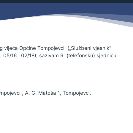
Savjetovanja s javnošću
Zahtjevi i obrasci
Imovina
Evidencija sklopljenih ugovora
Zakonski okvir djelovanja JLPRS
Procedure
og vijeća Općine Tompojevci („Službeni vjesnik“
 05/16 i 02/18), sazivam 9. (telefonsku) sjednicu
Službeni vjesnik
Sponzorstva i donacije
Otvoreni podaci
Ostali dokumenti
mpojevci , A. G. Matoša 1, Tompojevci.