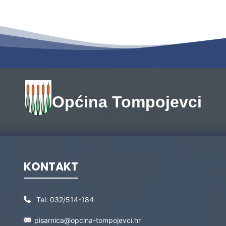
Općina Tompojevci
KONTAKT
Tel:
032/514-184
pisarnica@opcina-tompojevci.hr