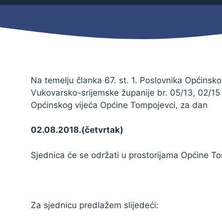
Mjesni odbor
Izbori
Načelnik
Na temelju članka 67. st. 1. Poslovnika Općinsk
Vukovarsko-srijemske županije br. 05/13, 02/15 ,
Općinskog vijeća Općine Tompojevci, za dan
02.08.2018.(četvrtak)
Sjednica će se održati u prostorijama Općine To
Pravo na pristup informacijama
Za sjednicu predlažem slijedeći:
Izjava o pristupačnosti