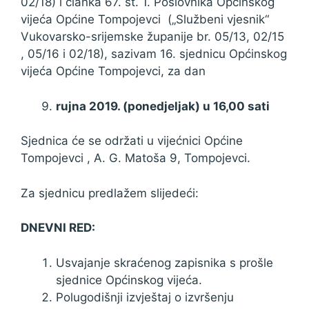
02/18) i članka 67. st. 1. Poslovnika Općinskog
vijeća Općine Tompojevci („Službeni vjesnik“
Vukovarsko-srijemske županije br. 05/13, 02/15
, 05/16 i 02/18), sazivam 16. sjednicu Općinskog
vijeća Općine Tompojevci, za dan
rujna 2019. (ponedjeljak) u 16,00 sati
Sjednica će se održati u vijećnici Općine
Tompojevci , A. G. Matoša 9, Tompojevci.
Za sjednicu predlažem slijedeći:
DNEVNI RED:
Usvajanje skraćenog zapisnika s prošle
sjednice Općinskog vijeća.
Polugodišnji izvještaj o izvršenju