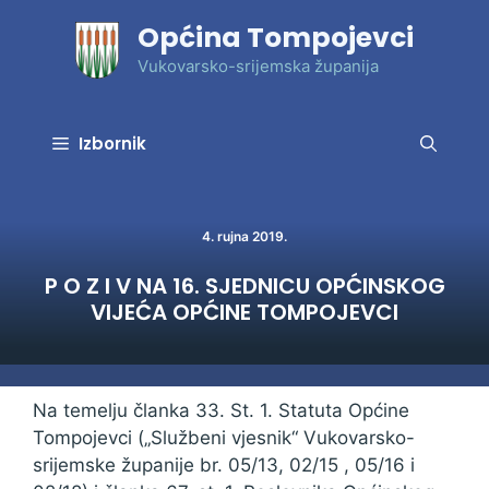
Preskoči
Općina Tompojevci
na
sadržaj
Vukovarsko-srijemska županija
Izbornik
4. rujna 2019.
P O Z I V NA 16. SJEDNICU OPĆINSKOG
VIJEĆA OPĆINE TOMPOJEVCI
Na temelju članka 33. St. 1. Statuta Općine
Tompojevci („Službeni vjesnik“ Vukovarsko-
srijemske županije br. 05/13, 02/15 , 05/16 i